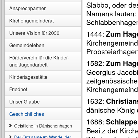
Slabbo, oder de
Ansprechpartner
Namens lauten:
Schlabbenhage
Kirchengemeinderat
1444:
Zum Hag
Unsere Vision für 2030
Kirchengemeinde
Gemeindeleben
Probsteierhagen
Förderverein für die Kinder-
1582:
Zum Hage
und Jugendarbeit
Georgius Jacobi
Kindertagesstätte
zeitgenössische
Kirchengemeinde
Friedhof
1632:
Christia
Unser Glaube
dänische König 
Geschichtliches
1688:
Schlapp
Geistliche in Dänischenhagen
Besitz der Kirch
Der Ortsname im Wandel der